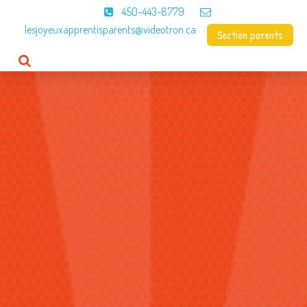
450-443-8779
lesjoyeuxapprentisparents@videotron.ca
Section parents
Accueil
CPE
À propos