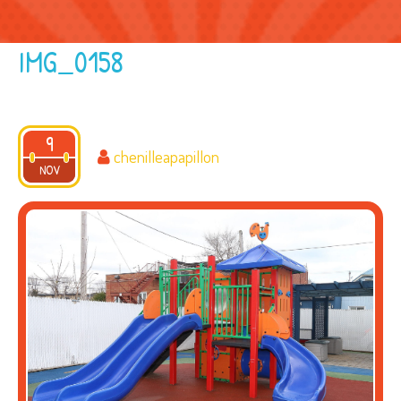
IMG_0158
9
chenilleapapillon
2017
NOV