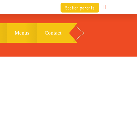
Section parents
Menus
Contact