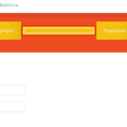
deotron.ca
 propos
Programme