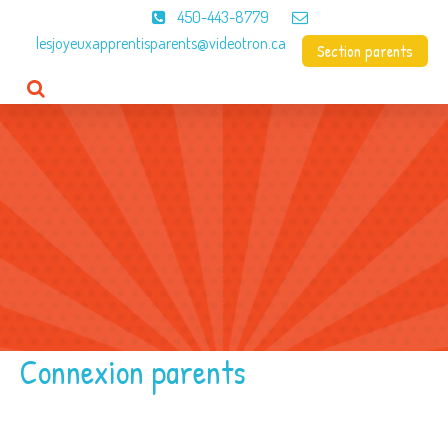
450-443-8779
lesjoyeuxapprentisparents@videotron.ca
Section parents
Accueil
CPE
À propos
Programme
Menus
Contact
Connexion parents