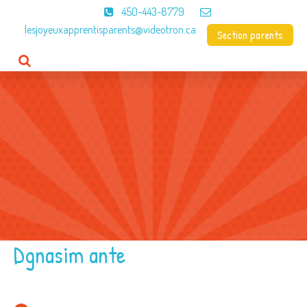
450-443-8779
lesjoyeuxapprentisparents@videotron.ca
Section parents
Accueil
CPE
À propos
Programme
Menus
Contact
Dgnasim ante