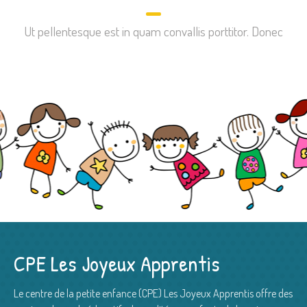
Ut pellentesque est in quam convallis porttitor. Donec
CPE Les Joyeux Apprentis
Le centre de la petite enfance (CPE) Les Joyeux Apprentis offre des