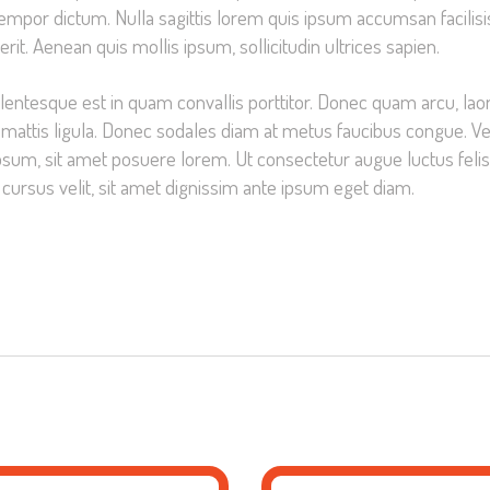
empor dictum. Nulla sagittis lorem quis ipsum accumsan facilisis
rit. Aenean quis mollis ipsum, sollicitudin ultrices sapien.
lentesque est in quam convallis porttitor. Donec quam arcu, laore
tetur mattis ligula. Donec sodales diam at metus faucibus congue
 ipsum, sit amet posuere lorem. Ut consectetur augue luctus felis
 cursus velit, sit amet dignissim ante ipsum eget diam.