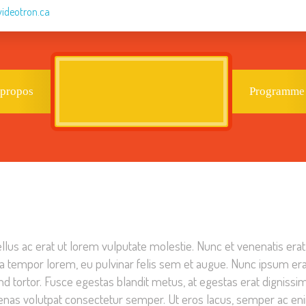
videotron.ca
 propos
Programme
lus ac erat ut lorem vulputate molestie. Nunc et venenatis erat. 
 tempor lorem, eu pulvinar felis sem et augue. Nunc ipsum erat
nd tortor. Fusce egestas blandit metus, at egestas erat dignissi
nas volutpat consectetur semper. Ut eros lacus, semper ac enim v