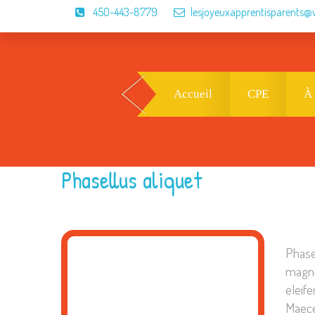
450-443-8779
lesjoyeuxapprentisparents@
Accueil
CPE
À
Phasellus aliquet
Phasel
magna
eleife
Maece