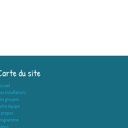
Carte du site
ccueil
os installations
os groupes
otre équipe
 propos
rogramme
enus