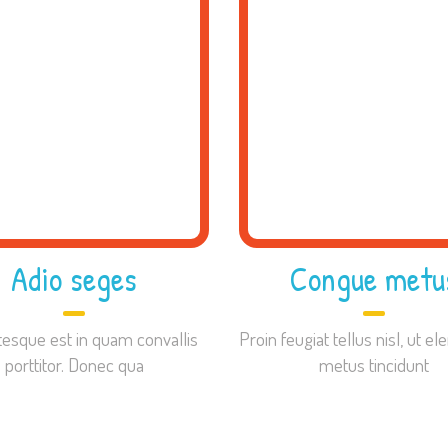
Adio seges
Congue metu
tesque est in quam convallis
Proin feugiat tellus nisl, ut 
porttitor. Donec qua
metus tincidunt