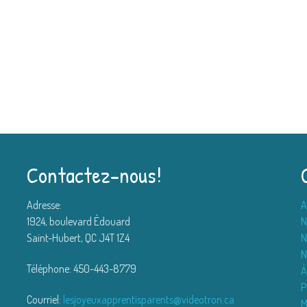
Contactez-nous!
Adresse:
A
1924, boulevard Édouard
N
Saint-Hubert, QC J4T 1Z4
N
N
Téléphone: 450-443-8779
À
P
Courriel:
lesjoyeuxapprentisparents@videotron.ca
M