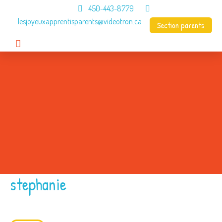
450-443-8779
lesjoyeuxapprentisparents@videotron.ca
Section parents
Accueil
CPE
À propos
Programme
Menus
Contact
stephanie