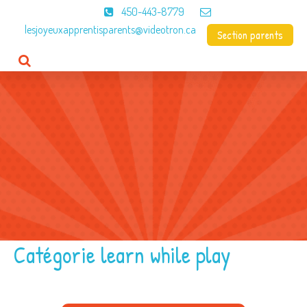
450-443-8779
lesjoyeuxapprentisparents@videotron.ca
Section parents
Accueil
CPE
À propos
Programme
Menus
Contact
Catégorie learn while play