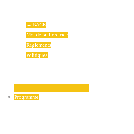
←
BACK
Mot de la directrice
Règlements
Politiques
Programme