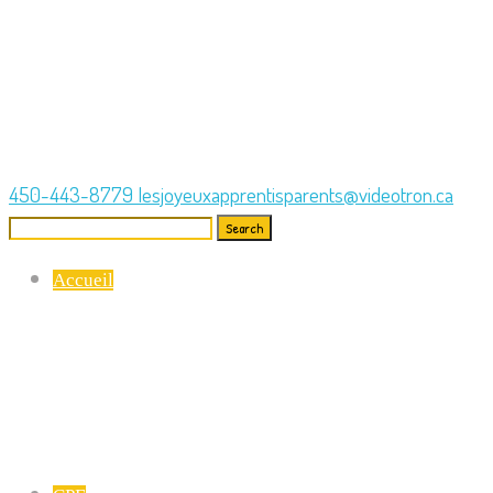
450-443-8779
lesjoyeuxapprentisparents@videotron.ca
Search
for:
Accueil