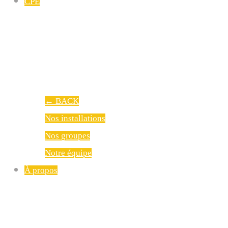
CPE
←
BACK
Nos installations
Nos groupes
Notre équipe
À propos