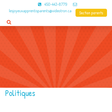
450-443-8779
lesjoyeuxapprentisparents@videotron.ca
Section parents
Accueil
CPE
À propos
Programme
Menus
Contact
Politiques