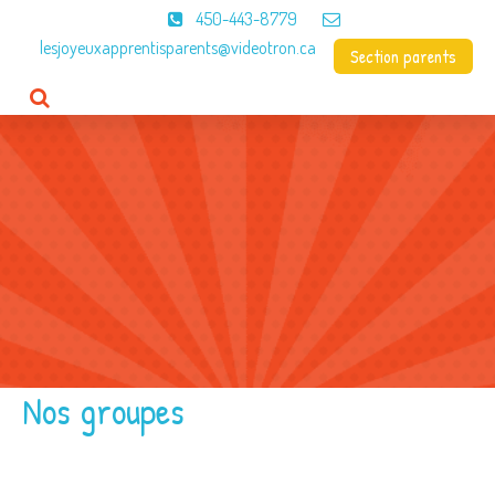
450-443-8779
lesjoyeuxapprentisparents@videotron.ca
Section parents
Accueil
CPE
À propos
Programme
Menus
Contact
Nos groupes