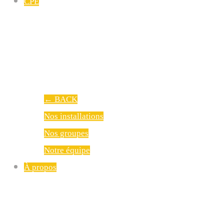
CPE
←
BACK
Nos installations
Nos groupes
Notre équipe
À propos