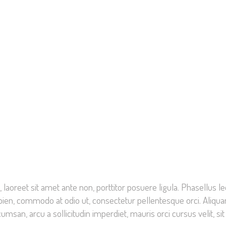
oreet sit amet ante non, porttitor posuere ligula. Phasellus leo f
n, commodo at odio ut, consectetur pellentesque orci. Aliquam 
cumsan, arcu a sollicitudin imperdiet, mauris orci cursus velit, 