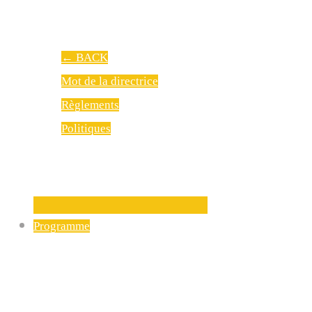
←
BACK
Mot de la directrice
Règlements
Politiques
Programme