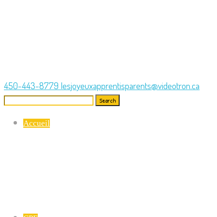
450-443-8779
lesjoyeuxapprentisparents@videotron.ca
Search
for:
Accueil