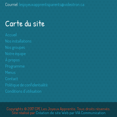
Courriel:
lesjoyeuxapprentisparents@videotron.ca
Carte du site
Accueil
Nos installations
Nos groupes
Notre équipe
À propos
Programme
Menus
Contact
Politique de confidentialité
Conditions d'utilisation
Copyrights © 2017 CPE Les Joyeux Apprentis. Tous droits réservés.
Site réalisé par
Création de site Web par VIA Communication