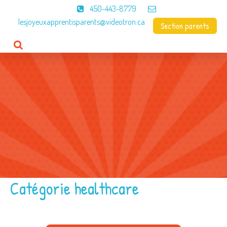
450-443-8779
lesjoyeuxapprentisparents@videotron.ca
Section parents
Accueil
CPE
À propos
Programme
Menus
Contact
Catégorie healthcare