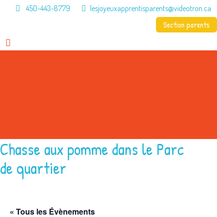
450-443-8779
lesjoyeuxapprentisparents@videotron.ca
Section parents
Accueil
CPE
À propos
Programme
Menus
Contact
Chasse aux pomme dans le Parc
de quartier
« Tous les Évènements