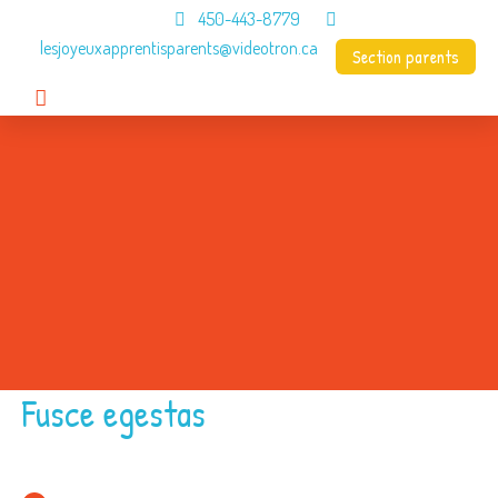
450-443-8779
lesjoyeuxapprentisparents@videotron.ca
Section parents
Accueil
CPE
À propos
Programme
Menus
Contact
Fusce egestas